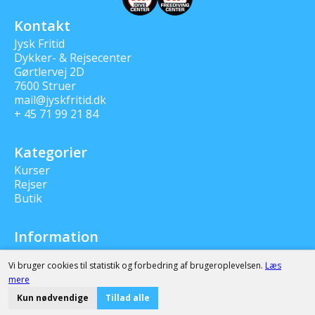
Kontakt
Jysk Fritid
Dykker- & Rejsecenter
Gørtlervej 2D
7600 Struer
mail@jyskfritid.dk
+ 45 71 99 21 84
Kategorier
Kurser
Rejser
Butik
Information
Kontakt os
Vi bruger cookies til statistik og forbedring af brugeroplevelsen.
Læs
Om os
mere
Privatlivspolitik & Cookies
© 2025 - Jysk Fritid Dykker- & Rejsecenter
Kun nødvendige
Tillad alle